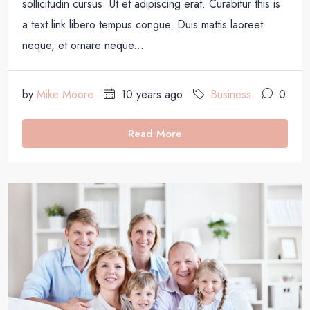
sollicitudin cursus. Ut et adipiscing erat. Curabitur this is
a text link libero tempus congue. Duis mattis laoreet
neque, et ornare neque...
by
Mike Moore
10 years ago
Business
0
Read More