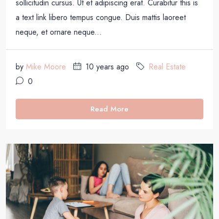
sollicitudin cursus. Ut et adipiscing erat. Curabitur this is
a text link libero tempus congue. Duis mattis laoreet
neque, et ornare neque...
by
Mike Moore
10 years ago
Real Estate
0
Read More