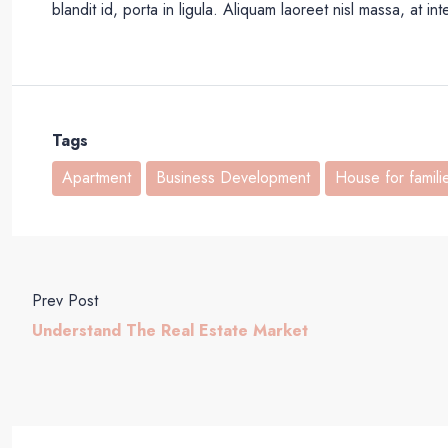
blandit id, porta in ligula. Aliquam laoreet nisl massa, at int
Tags
Apartment
Business Development
House for famili
Prev Post
Understand The Real Estate Market