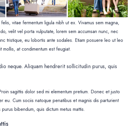
 felis, vitae fermentum ligula nibh ut ex. Vivamus sem magna,
odo, velit vel porta vulputate, lorem sem accumsan nunc, nec
unc tristique, eu lobortis ante sodales. Etiam posuere leo ut leo
lit mollis, at condimentum est feugiat.
dio neque. Aliquam hendrerit sollicitudin purus, quis
 Proin sagittis dolor sed mi elementum pretium. Donec et justo
r eu. Cum sociis natoque penatibus et magnis dis parturient
tis purus bibendum, quis dictum metus mattis.
ttis