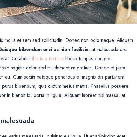
uis mollis et sem sed sollicitudin. Donec non odio neque. Aliquam
uisque bibendum orci ac nibh facilisis
, at malesuada orci
 erat. Curabitur
this is a text link
libero tempus congue.
 Proin sagittis dolor sed mi elementum pretium. Donec et justo
r eu. Cum sociis natoque penatibus et magnis dis parturient
rtis purus bibendum, quis dictum metus mattis. Phasellus posuere
r in blandit id, porta in ligula. Aliquam laoreet nisl massa, at
at malesuada
t eu varius malesuada, pulvinar eu ligula. Ut et adipiscing erat.