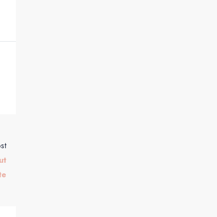
st
ut
te