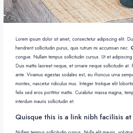
Lorem ipsum dolor sit amet, consectetur adipiscing elit. D
hendrerit sollicitudin purus, quis rutrum mi accumsan nec.
Q
congue. Nullam tempus sollicitudin cursus. Ut et adipiscing
Duis mattis laoreet neque, et ornare neque sollicitudin at.
ante. Vivamus egestas sodales est, eu rhoncus urna sempe
montes, nascetur ridiculus mus. Integer tristique elit lobo
felis sed eros porttitor mattis. Curabitur massa magna, tempo
interdum mauris sollicitudin et.
Quisque this is a link nibh facilisis 
Nullam tempus sollicitudin cursus. Nulla elit mauris, volutpa