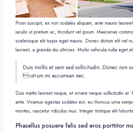
Proin suscipit, ex non sodales aliquam, ante mauris laoreet
iaculis ut pretium ac, tincidunt vel ipsum. Maecenas comm
scelerisque elit turpis eget mauris. Donec dictum elit vel n
laoreet, a gravida dui ultricies. Morbi vehicula nulla eget e
Duis mollis et sem sed sollicitudin. Donec non o
rutrum mi accumsan nec.
Duis mattis laoreet neque, et ornare neque sollicitudin at.
ante. Vivamus egestas sodales est, eu rhoncus urna sempe
montes, nascetur ridiculus mus. Integer tristique elit lobor
Phasellus posuere felis sed eros porttitor ma