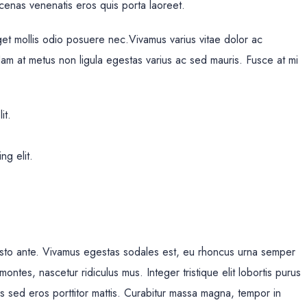
ecenas venenatis eros quis porta laoreet.
et mollis odio posuere nec.Vivamus varius vitae dolor ac
am at metus non ligula egestas varius ac sed mauris. Fusce at mi
it.
ng elit.
justo ante. Vivamus egestas sodales est, eu rhoncus urna semper
ntes, nascetur ridiculus mus. Integer tristique elit lobortis purus
s sed eros porttitor mattis. Curabitur massa magna, tempor in