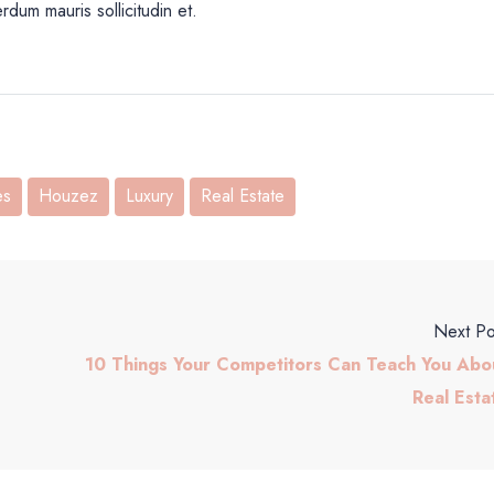
erdum mauris sollicitudin et.
es
Houzez
Luxury
Real Estate
Next Po
10 Things Your Competitors Can Teach You Abo
Real Esta